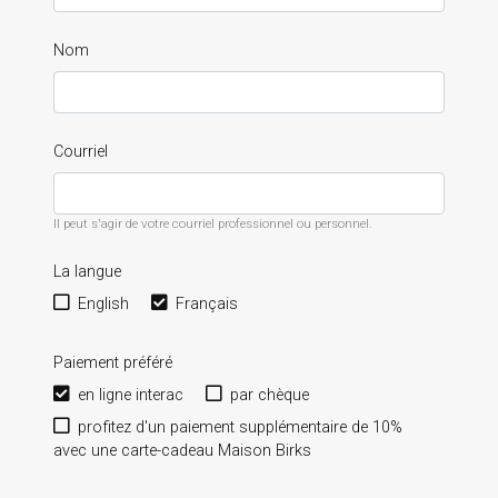
Nom
Courriel
Il peut s'agir de votre courriel professionnel ou personnel.
La langue
English
Français
Paiement préféré
en ligne interac
par chèque
profitez d'un paiement supplémentaire de 10%
avec une carte-cadeau Maison Birks